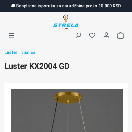
🚚 Besplatna isporuka za narudžbine preko 10.000 RSD
lavni sadržaj
Lusteri i visilice
Luster KX2004 GD
Preskoči galeriju slika