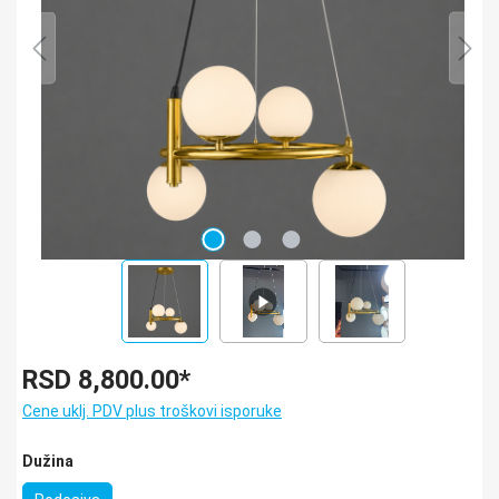
RSD 8,800.00*
Cene uklj. PDV plus troškovi isporuke
Izaberi
Dužina