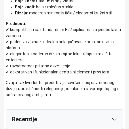
Boja konstrukcije:
crna / zlatna
Boja kugli:
bela / mlečno staklo
Dizajn:
moderan minimalistički / elegantni kružni stil
Prednosti:
✔ kompatibilan sa standardnim E27 sijalicama za jednostavnu
zamenu
✔ podesiva visina za idealno prilagođavanje prostoru i visini
plafona
✔ elegantan i moderan dizajn koji se lako uklapa u različite
enterijere
✔ ravnomerno i prijatno osvetljenje
✔ dekorativan i funkcionalan centralni element prostora
Ovaj atraktivni luster predstavlja savršen spoj savremenog
dizajna, praktičnosti i elegancije, idealan za stvaranje toplog i
sofisticiranog ambijenta
Recenzije