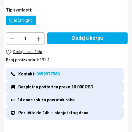
Izaberi
Tip svetlosti:
Sijalično grlo
Količina proizvoda: Unesite željenu količinu il
Dodaj u korpu
Dodaj u listu želja
Broj proizvoda:
5192.1
📞
Kontakt:
0659977566
🚚
Besplatna poštarina preko 10.000 RSD
↩️
14 dana rok za povratak robe
⏰
Poručite do 14h — slanje istog dana