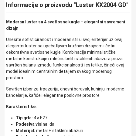
Informacije o proizvodu "Luster KX2004 GD"
Moderan luster sa 4 svetlosne kugle – elegantni savremeni
dizajn
Unesite sofisticiranost i moderan stil u svoj enterijer uz ovaj
elegantni luster sa upečatljivim kružnim dizajnom i četiri
dekorativne svetlosne kugle. Kombinacija minimalističke
metalne konstrukcije i mlečno belih staklenih abažura pruža
savršen balans između funkcionalnosti i estetike, čineći ovaj
model idealnim centralnim detaljem svakog modernog
prostora.
Savršen izbor za trpezariju, dnevni boravak, kuhinju, moderne
kancelarije, kafiće i elegantne poslovne prostore.
Karakteristike:
Tip grla:
4 × E27
Podesiva visina:
da
Materijal:
metal + stakleni abažuri