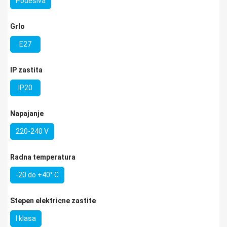
Podesiva
Izaberi
Grlo
E27
Izaberi
IP zastita
IP20
Izaberi
Napajanje
220-240 V
Izaberi
Radna temperatura
-20 do +40° C
Izaberi
Stepen elektricne zastite
I klasa