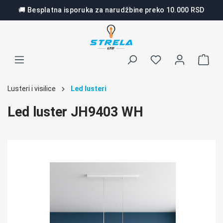
🚚 Besplatna isporuka za narudžbine preko 10.000 RSD
lavni sadržaj
Lusteri i visilice
Led lusteri
Led luster JH9403 WH
Preskoči galeriju slika