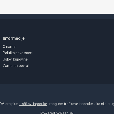
Informacije
O nama
Politika privatnosti
Uslovi kupovine
Zamena i povrat
PDV-om plus
troškovi isporuke
i moguće troškove isporuke, ako nije dru
Powered by
Pascual