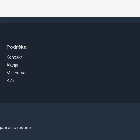
Podrška
Kontakt
Akcije
Moj nalog
B2b
gačije navedeno.