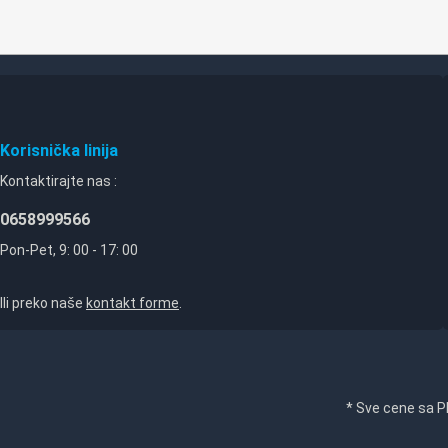
Korisnička linija
Kontaktirajte nas :
0658999566
Pon-Pet, 9: 00 - 17: 00
Ili preko naše
kontakt forme
.
* Sve cene sa 