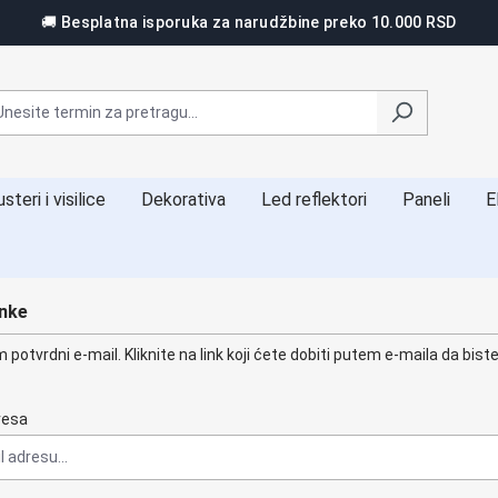
🚚 Besplatna isporuka za narudžbine preko 10.000 RSD
steri i visilice
Dekorativa
Led reflektori
Paneli
E
inkе
otvrdni e-mail. Kliknite na link koji ćete dobiti putem e-maila da bist
resa