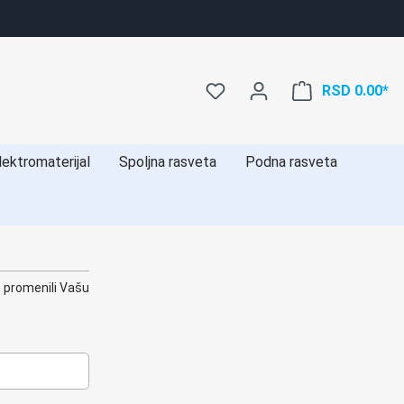
RSD 0.00*
lektromaterijal
Spoljna rasveta
Podna rasveta
e promenili Vašu